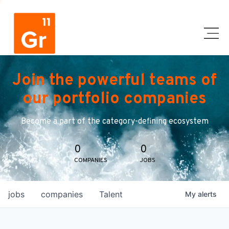
Join the powerful teams of
our portfolio companies
Become a part of the category-defining ecosystem
0
0
COMPANIES
JOBS
jobs
companies
Talent
My
alerts