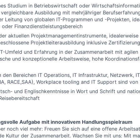
s Studium in Betriebswirtschaft oder Wirtschaftsinformat
vergleichbare Ausbildung mit mehrjähriger Berufserfahrun
er Leitung von globalen IT-Programmen und -Projekten, ide
 oder Finanzdienstleistungsbereich
der aktuellen Projektmanagementinstrumente, idealerweis
eschlossene Projektleiterausbildung inklusive Zertifizierun
 IT-Umfeld und Erfahrung in der Zusammenarbeit mit agil
che und konzeptionelle Arbeitsweise, hohe Koordinationsf
 den Bereichen IT Operations, IT Infrastruktur, Netzwerk, IT
A, RACE,SAA), Workplace tooling and IT Support sind von 
tsch- und Englischkenntnisse in Wort und Schrift und natio
 Reisebereitschaft
ngsvolle Aufgabe mit innovativem Handlungsspielraum
ber noch viel mehr: Freuen Sie sich auf eine offene Arbeit
de Kultur der Zusammenarbeit. Wachsen Sie mit uns: Mit m