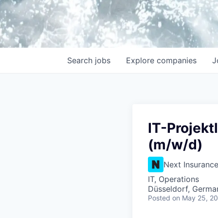
Search
jobs
Explore
companies
J
IT-Projekt
(m/w/d)
Next Insuranc
IT, Operations
Düsseldorf, Germa
Posted
on May 25, 2