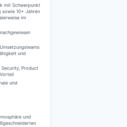
ik mit Schwerpunkt
g sowie 10+ Jahren
alerweise im
e nachgewiesen
g
en Umsetzungsteams
ähigkeit und
 Security, Product
Vorteil
nale und
satmosphäre und
aßgeschneiderten