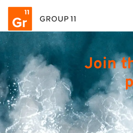
Join t
p