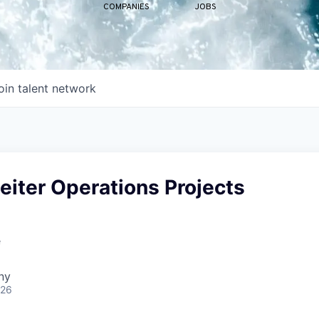
COMPANIES
JOBS
oin talent network
leiter Operations Projects
e
ny
026