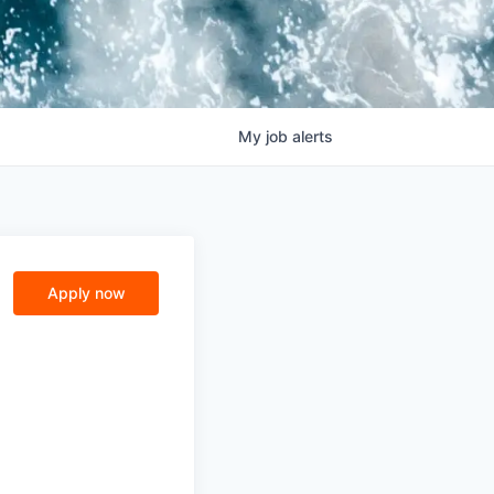
My
job
alerts
Apply now