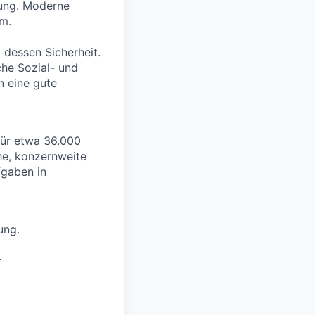
lung. Moderne
um.
 dessen Sicherheit.
che Sozial- und
n eine gute
 für etwa 36.000
he, konzernweite
fgaben in
ung.
.