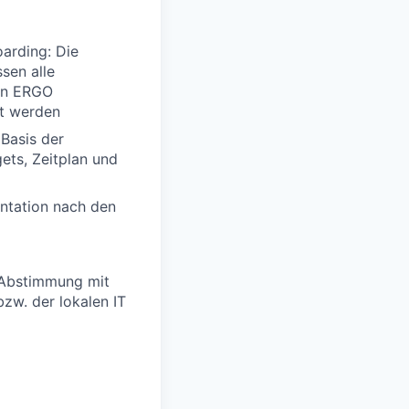
oarding: Die
sen alle
len ERGO
rt werden
Basis der
ets, Zeitplan und
ntation nach den
 Abstimmung mit
zw. der lokalen IT