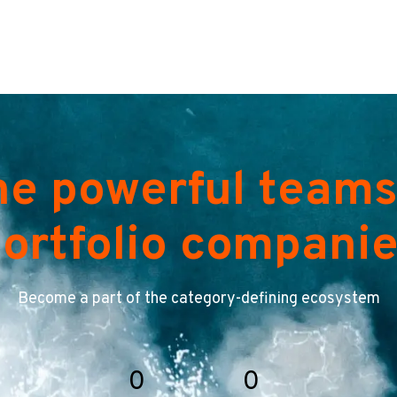
he powerful teams
ortfolio compani
Become a part of the category-defining ecosystem
0
0