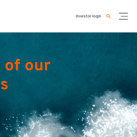
Investor login
 of our
es