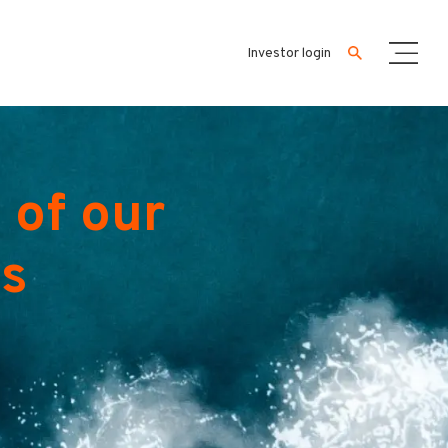
Investor login
 of our
es