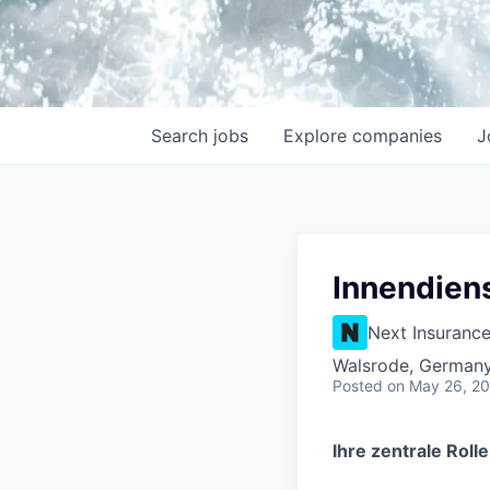
Search
jobs
Explore
companies
J
Innendien
Next Insuranc
Walsrode, German
Posted
on May 26, 2
Ihre zentrale Rolle