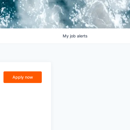
My
job
alerts
Apply now