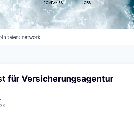
COMPANIES
JOBS
oin talent network
st für Versicherungsagentur
e
y
026