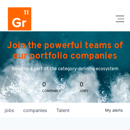
Join the powerful teams of
our portfolio companies
Become a part of the category-defining ecosystem
0
0
COMPANIES
JOBS
jobs
companies
Talent
My
alerts