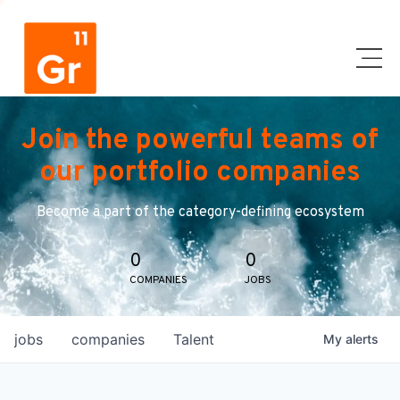
Join the powerful teams of
our portfolio companies
Become a part of the category-defining ecosystem
0
0
COMPANIES
JOBS
jobs
companies
Talent
My
alerts