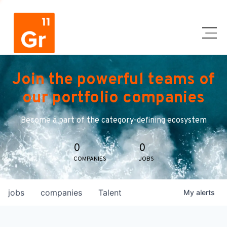
Join the powerful teams of
our portfolio companies
Become a part of the category-defining ecosystem
0
0
COMPANIES
JOBS
jobs
companies
Talent
My
alerts