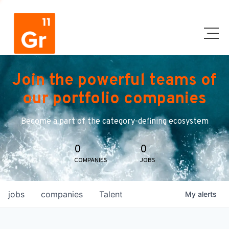
Join the powerful teams of
our portfolio companies
Become a part of the category-defining ecosystem
0
0
COMPANIES
JOBS
jobs
companies
Talent
My
alerts