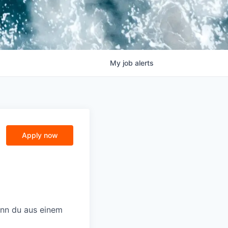
My
job
alerts
Apply now
enn du aus einem