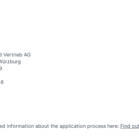
 Vertrieb AG
 Würzburg
9
46
led information about the application process here:
Find ou