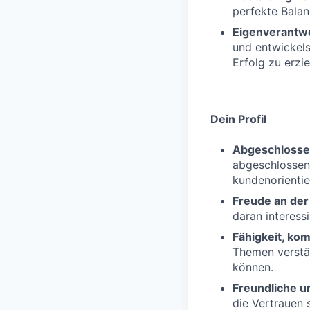
perfekte Balan
Eigenverantw
und entwickel
Erfolg zu erzie
Dein Profil
Abgeschlosse
abgeschlossene
kundenorientie
Freude an de
daran interessi
Fähigkeit, ko
Themen verstän
können.
Freundliche u
die Vertrauen 