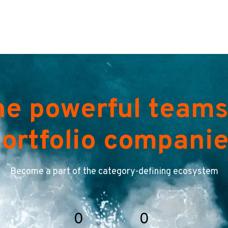
he powerful teams
ortfolio compani
Become a part of the category-defining ecosystem
0
0