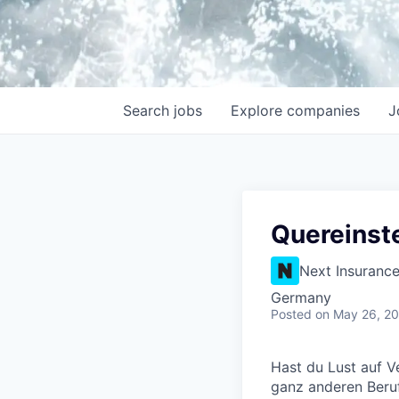
Search
jobs
Explore
companies
J
Quereinste
Next Insuranc
Germany
Posted
on May 26, 2
Hast du Lust auf V
ganz anderen Beruf