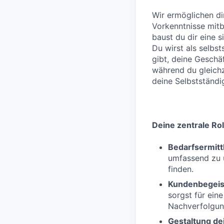
Wir ermöglichen di
Vorkenntnisse mitb
baust du dir eine s
Du wirst als selbst
gibt, deine Geschäf
während du gleichze
deine Selbstständi
Deine zentrale Rol
Bedarfsermitt
umfassend zu 
finden.
Kundenbegeis
sorgst für ein
Nachverfolgun
Gestaltung dei