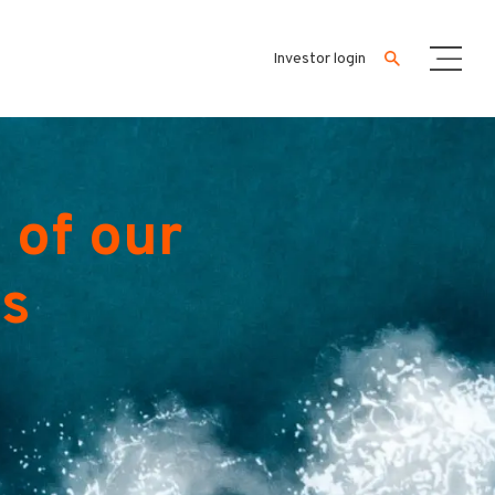
Investor login
 of our
es