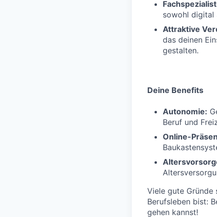
Fachspezialis
sowohl digital 
Attraktive Ve
das deinen Eins
gestalten.
Deine Benefits
Autonomie:
Ge
Beruf und Freiz
Online-Präsen
Baukastensyste
Altersvorsorg
Altersversorg
Viele gute Gründe 
Berufsleben bist: 
gehen kannst!