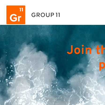
Join t
p