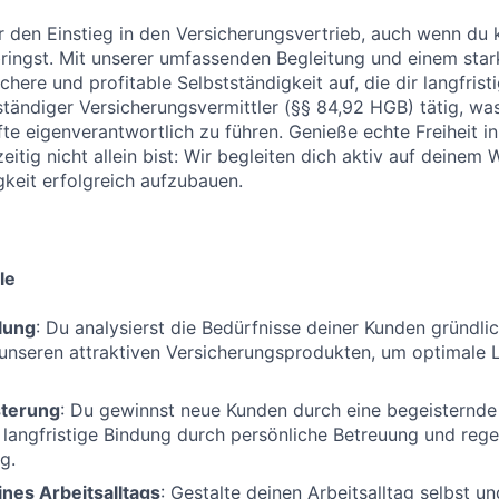
r den Einstieg in den Versicherungsvertrieb, auch wenn du 
ringst. Mit unserer umfassenden Begleitung und einem star
ichere und profitable Selbstständigkeit auf, die dir langfrist
ständiger Versicherungsvermittler (§§ 84,92 HGB) tätig, was 
te eigenverantwortlich zu führen. Genieße echte Freiheit in 
itig nicht allein bist: Wir begleiten dich aktiv auf deinem 
gkeit erfolgreich aufzubauen.
le
lung
: Du analysierst die Bedürfnisse deiner Kunden gründlic
unseren attraktiven Versicherungsprodukten, um optimale 
terung
: Du gewinnst neue Kunden durch eine begeisternd
e langfristige Bindung durch persönliche Betreuung und reg
g.
nes Arbeitsalltags
: Gestalte deinen Arbeitsalltag selbst un