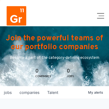
Join the powerful teams of
our portfolio companies
Become a part of the category-defining ecosystem
0
0
COMPANIES
JOBS
jobs
companies
Talent
My
alerts