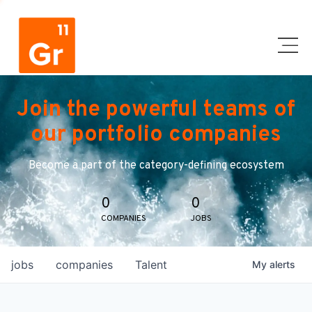
Join the powerful teams of
our portfolio companies
Become a part of the category-defining ecosystem
0
0
COMPANIES
JOBS
jobs
companies
Talent
My
alerts