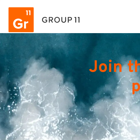
Join t
p