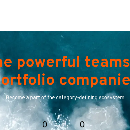
he powerful teams
ortfolio compani
Become a part of the category-defining ecosystem
0
0