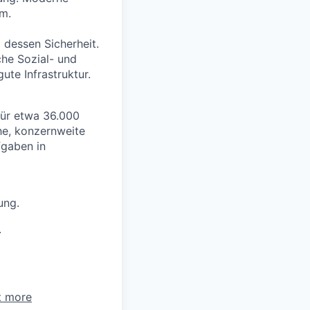
um.
 dessen Sicherheit.
che Sozial- und
ute Infrastruktur.
 für etwa 36.000
he, konzernweite
fgaben in
ung.
.
t more