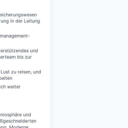
ersicherungswesen
ung in der Leitung
ktmanagement-
terstützendes und
lerteam bis zur
Lust zu reisen, und
beiten
ich weiter
satmosphäre und
aßgeschneiderten
lung. Moderne