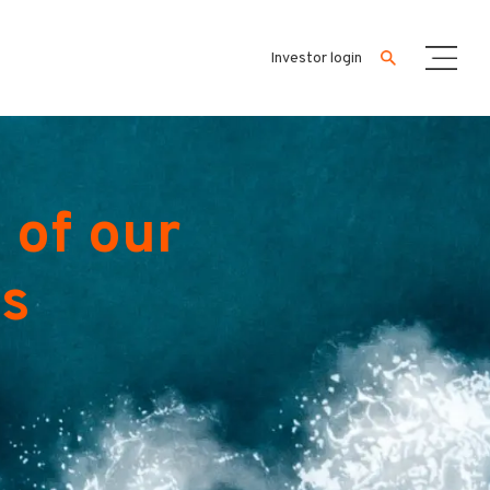
Investor login
 of our
es