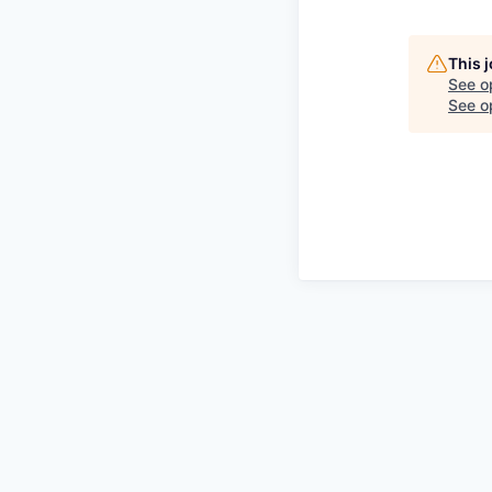
This 
See o
See op