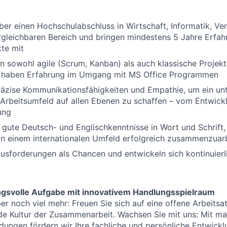
ber einen Hochschulabschluss in Wirtschaft, Informatik, V
gleichbaren Bereich und bringen mindestens 5 Jahre Erfahr
kte mit
en sowohl agile (Scrum, Kanban) als auch klassische Proje
 haben Erfahrung im Umgang mit MS Office Programmen
räzise Kommunikationsfähigkeiten und Empathie, um ein un
Arbeitsumfeld auf allen Ebenen zu schaffen – vom Entwick
ung
 gute Deutsch- und Englischkenntnisse in Wort und Schrift, 
in einem internationalen Umfeld erfolgreich zusammenzuar
usforderungen als Chancen und entwickeln sich kontinuierl
ngsvolle Aufgabe mit innovativem Handlungsspielraum
ber noch viel mehr: Freuen Sie sich auf eine offene Arbeit
de Kultur der Zusammenarbeit. Wachsen Sie mit uns: Mit m
ldungen fördern wir Ihre fachliche und persönliche Entwick