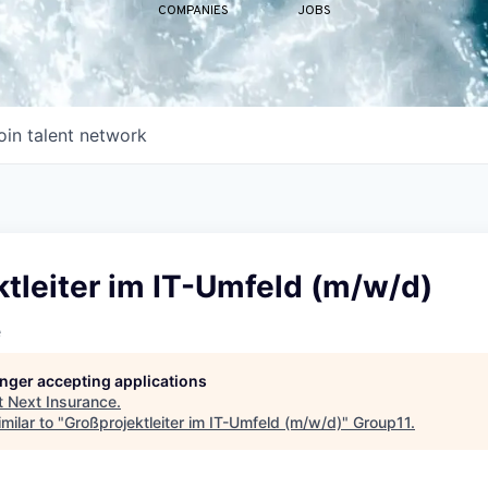
COMPANIES
JOBS
oin talent network
tleiter im IT-Umfeld (m/w/d)
e
longer accepting applications
t
Next Insurance
.
milar to "
Großprojektleiter im IT-Umfeld (m/w/d)
"
Group11
.