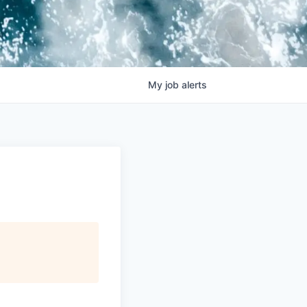
My
job
alerts