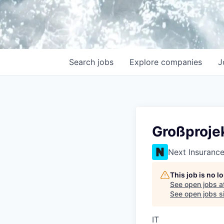
Search
jobs
Explore
companies
J
Großprojek
Next Insuranc
This job is no 
See open jobs a
See open jobs si
IT