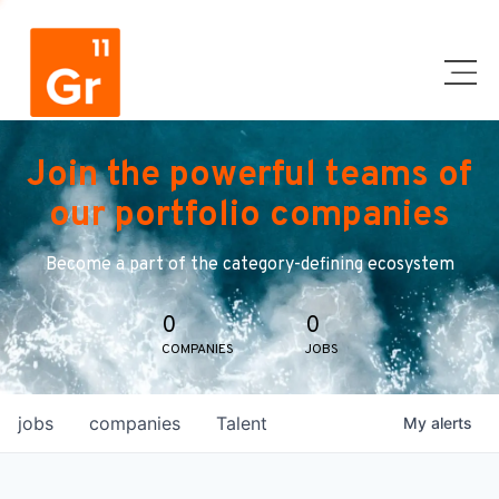
Join the powerful teams of
our portfolio companies
Become a part of the category-defining ecosystem
0
0
COMPANIES
JOBS
jobs
companies
Talent
My
alerts