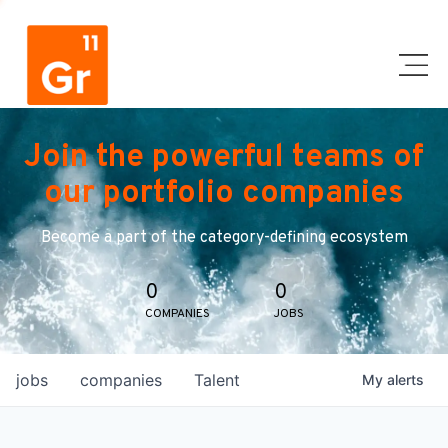
Join the powerful teams of
our portfolio companies
Become a part of the category-defining ecosystem
0
0
COMPANIES
JOBS
jobs
companies
Talent
My
alerts