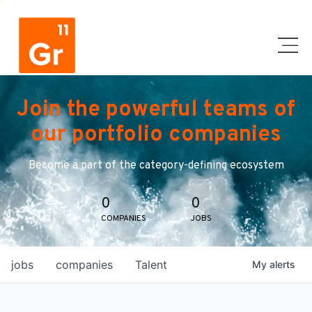
Join the powerful teams of
our portfolio companies
Become a part of the category-defining ecosystem
0
0
COMPANIES
JOBS
jobs
companies
Talent
My
alerts