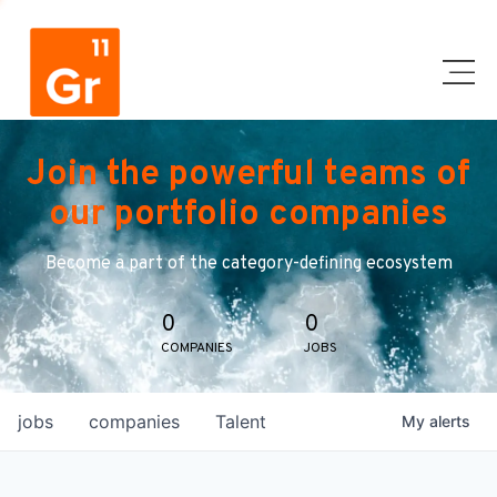
Join the powerful teams of
our portfolio companies
Become a part of the category-defining ecosystem
0
0
COMPANIES
JOBS
jobs
companies
Talent
My
alerts