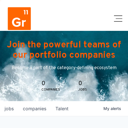
Join the powerful teams of
our portfolio companies
Become a part of the category-defining ecosystem
0
0
COMPANIES
JOBS
jobs
companies
Talent
My
alerts