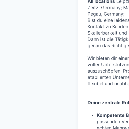
All locations
Leipz
Zeitz, Germany; M
Pegau, Germany;
Bist du eine leide
Kontakt zu Kunden s
Skalierbarkeit und
Dann ist die Tätig
genau das Richtige 
Wir bieten dir eine
voller Unterstützu
auszuschöpfen. Pro
etablierten Untern
flexibel und unabh
Deine zentrale Rol
Kompetente B
passenden Vers
echten Mehrwer