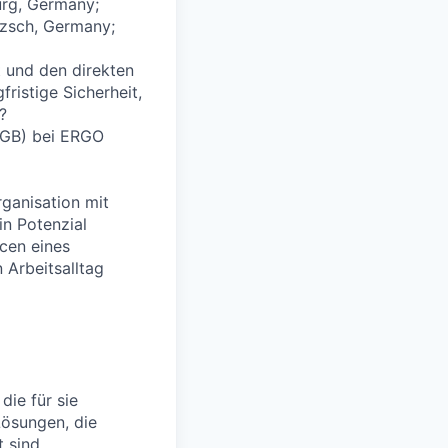
rg, Germany;
zsch, Germany;
t und den direkten
ristige Sicherheit,
?
 HGB) bei ERGO
rganisation mit
in Potenzial
cen eines
 Arbeitsalltag
die für sie
Lösungen, die
 sind.