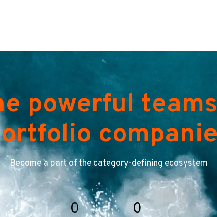
he powerful teams
ortfolio compani
Become a part of the category-defining ecosystem
0
0