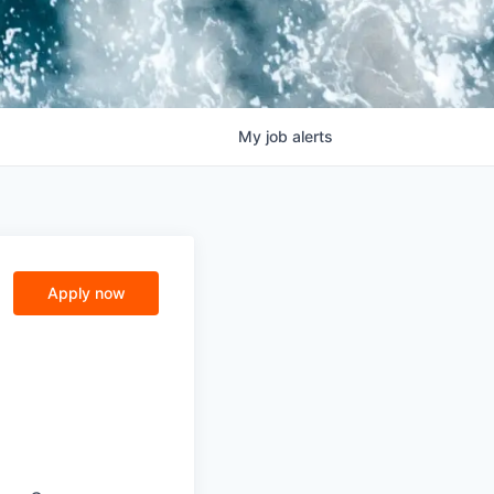
My
job
alerts
Apply now