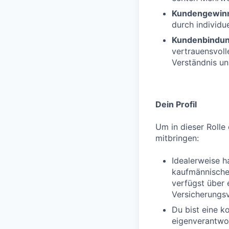
Kundengewin
durch individue
Kundenbindu
vertrauensvol
Verständnis un
Dein Profil
Um in dieser Rolle 
mitbringen:
Idealerweise h
kaufmännischen
verfügst über 
Versicherungs
Du bist eine k
eigenverantwor