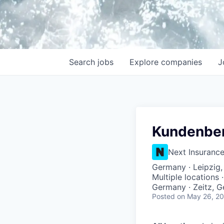
Search
jobs
Explore
companies
J
Kundenber
Next Insuranc
Germany · Leipzig
Multiple locations
Germany · Zeitz, 
Posted
on May 26, 2