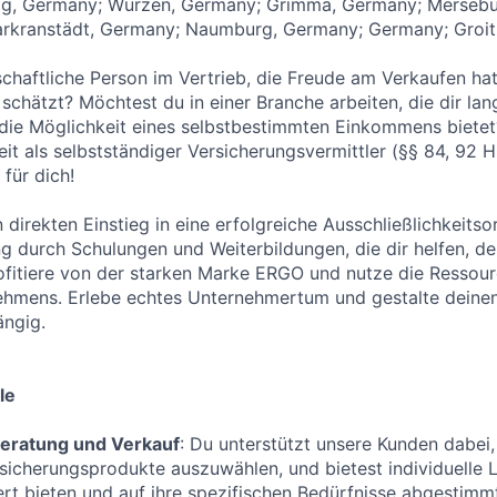
ig, Germany; Wurzen, Germany; Grimma, Germany; Mersebu
arkranstädt, Germany; Naumburg, Germany; Germany; Groit
nschaftliche Person im Vertrieb, die Freude am Verkaufen ha
chätzt? Möchtest du in einer Branche arbeiten, die dir langf
 die Möglichkeit eines selbstbestimmten Einkommens bietet
keit als selbstständiger Versicherungsvermittler (§§ 84, 92
für dich!
n direkten Einstieg in eine erfolgreiche Ausschließlichkeitso
ng durch Schulungen und Weiterbildungen, die dir helfen, de
fitiere von der starken Marke ERGO und nutze die Ressour
ehmens. Erlebe echtes Unternehmertum und gestalte deinen
ängig.
le
eratung und Verkauf
: Du unterstützt unsere Kunden dabei, 
icherungsprodukte auszuwählen, und bietest individuelle 
t bieten und auf ihre spezifischen Bedürfnisse abgestimmt