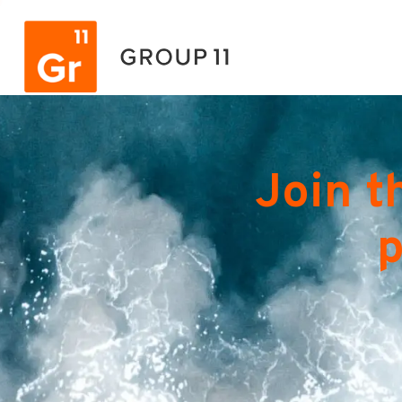
Join t
p