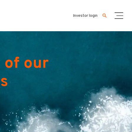
Investor login
 of our
es