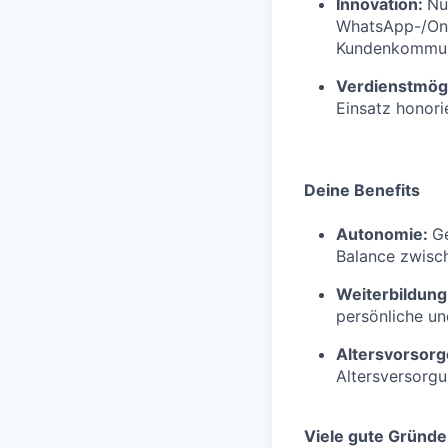
Innovation:
Nu
WhatsApp-/Onl
Kundenkommuni
Verdienstmögl
Einsatz honorie
Deine Benefits
Autonomie:
Ge
Balance zwisch
Weiterbildung
persönliche un
Altersvorsorg
Altersversorg
Viele gute Gründe