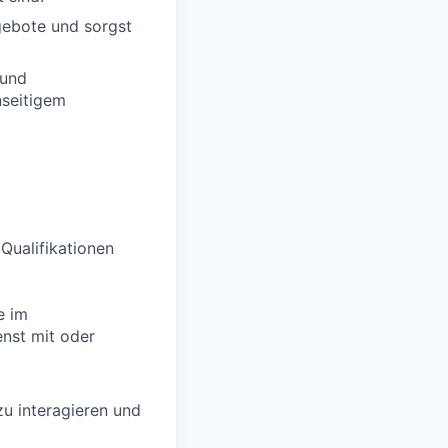
gebote und sorgst
 und
nseitigem
 Qualifikationen
e im
enst mit oder
zu interagieren und