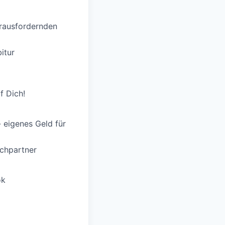
erausfordernden
itur
f Dich!
 eigenes Geld für
chpartner
ok