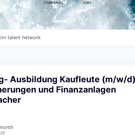
COMPANIES
JOBS
oin talent network
g- Ausbildung Kaufleute (m/w/d
cherungen und Finanzanlagen
acher
e
 month
026