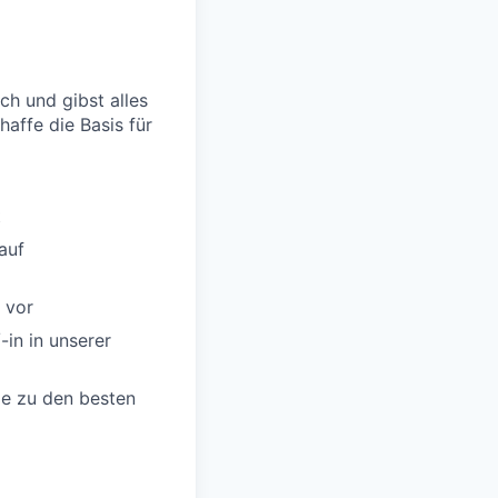
h und gibst alles
affe die Basis für
t
auf
 vor
-in in unserer
ie zu den besten