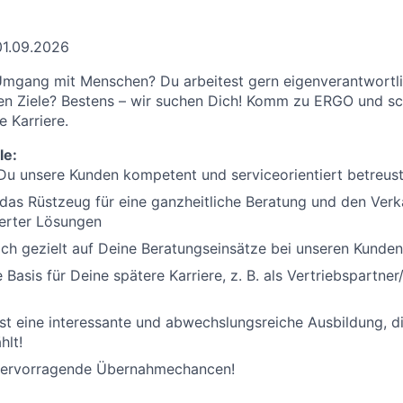
01.09.2026
mgang mit Menschen? Du arbeitest gern eigenverantwortlic
hen Ziele? Bestens – wir suchen Dich! Komm zu ERGO und sch
e Karriere.
le:
 Du unsere Kunden kompetent und serviceorientiert betreus
as Rüstzeug für eine ganzheitliche Beratung und den Verk
erter Lösungen
ich gezielt auf Deine Beratungseinsätze bei unseren Kunden
 Basis für Deine spätere Karriere, z. B. als Vertriebspartner/
tst eine interessante und abwechslungsreiche Ausbildung, d
hlt!
 hervorragende Übernahmechancen!