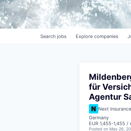
Search
jobs
Explore
companies
J
Mildenber
für Versi
Agentur S
Next Insuranc
Germany
EUR 1,455-1,455 /
Posted
on May 26, 2