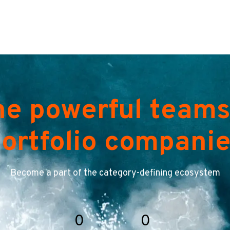
he powerful teams
ortfolio compani
Become a part of the category-defining ecosystem
0
0