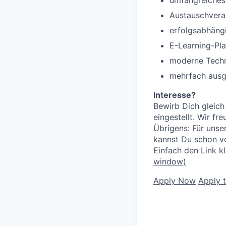
umfangreiches
Austauschvera
erfolgsabhäng
E-Learning-Pla
moderne Tech
mehrfach ausg
Interesse?
Bewirb Dich gleich
eingestellt. Wir f
Übrigens: Für unse
kannst Du schon v
Einfach den Link k
window)
Apply Now
Apply 