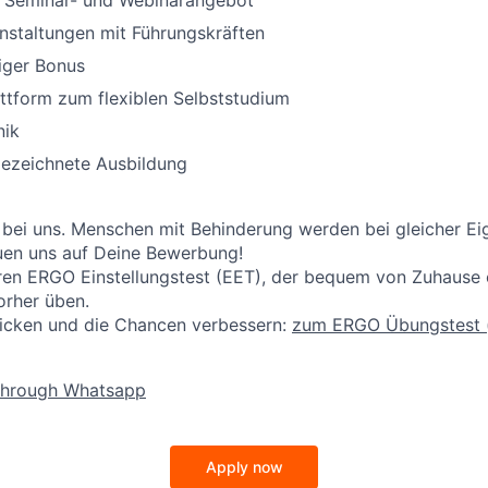
 Seminar- und Webinarangebot
nstaltungen mit Führungskräften
iger Bonus
ttform zum flexiblen Selbststudium
nik
ezeichnete Ausbildung
 bei uns. Menschen mit Behinderung werden bei gleicher E
reuen uns auf Deine Bewerbung!
ren ERGO Einstellungstest (EET), der bequem von Zuhause on
orher üben.
licken und die Chancen verbessern:
zum ERGO Übungstest
through Whatsapp
Apply now