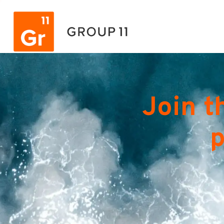
Join t
p