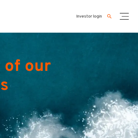
Investor login
 of our
es