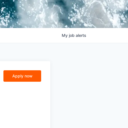
My
job
alerts
)
Apply now