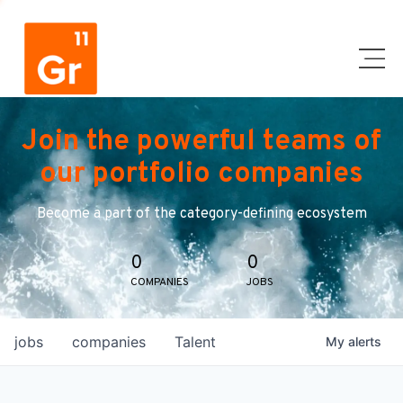
Join the powerful teams of
our portfolio companies
Become a part of the category-defining ecosystem
0
0
COMPANIES
JOBS
jobs
companies
Talent
My
alerts