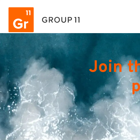
Join t
p