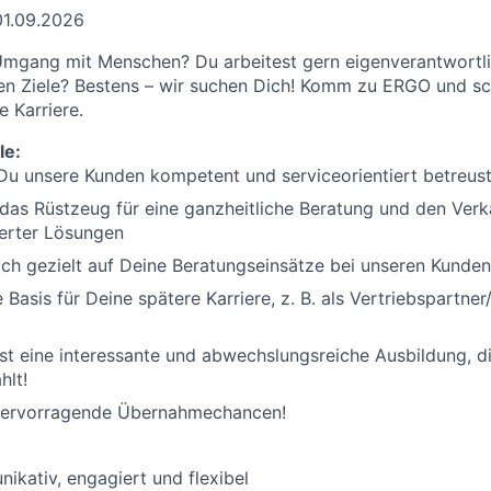
01.09.2026
mgang mit Menschen? Du arbeitest gern eigenverantwortlic
hen Ziele? Bestens – wir suchen Dich! Komm zu ERGO und sch
e Karriere.
le:
 Du unsere Kunden kompetent und serviceorientiert betreus
as Rüstzeug für eine ganzheitliche Beratung und den Verk
erter Lösungen
ich gezielt auf Deine Beratungseinsätze bei unseren Kunden
 Basis für Deine spätere Karriere, z. B. als Vertriebspartner/
tst eine interessante und abwechslungsreiche Ausbildung, d
hlt!
 hervorragende Übernahmechancen!
ikativ, engagiert und flexibel