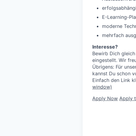
erfolgsabhäng
E-Learning-Pla
moderne Tech
mehrfach ausg
Interesse?
Bewirb Dich gleich
eingestellt. Wir f
Übrigens: Für unse
kannst Du schon v
Einfach den Link k
window)
Apply Now
Apply 