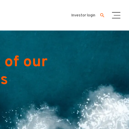
Investor login
 of our
es