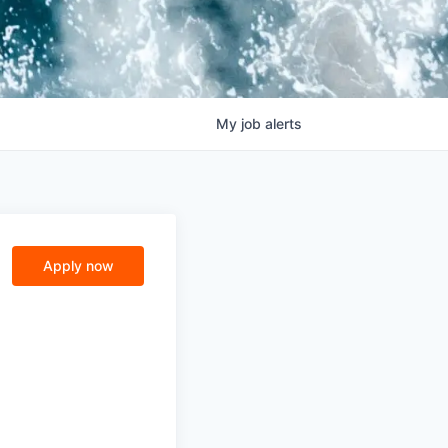
My
job
alerts
Apply now