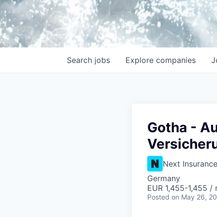
Search
jobs
Explore
companies
J
Gotha - Au
Versicher
Next Insuranc
Germany
EUR 1,455-1,455 /
Posted
on May 26, 2