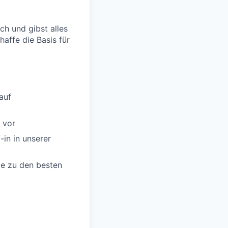
h und gibst alles
affe die Basis für
t
auf
 vor
-in in unserer
ie zu den besten