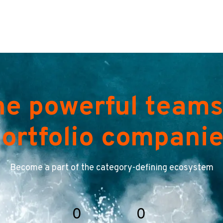
he powerful teams
ortfolio compani
Become a part of the category-defining ecosystem
0
0