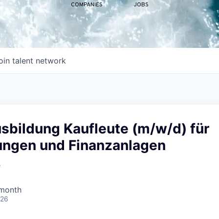
COMPANIES
JOBS
oin talent network
sbildung Kaufleute (m/w/d) für
ungen und Finanzanlagen
e
 month
026