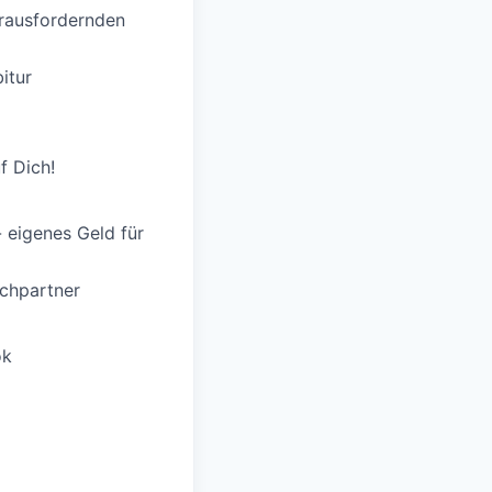
erausfordernden
itur
f Dich!
 eigenes Geld für
chpartner
ok