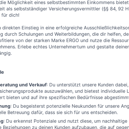
 die Möglichkeit eines selbstbestimmten Einkommens bietet
keit als selbstständiger Versicherungsvermittler (§§ 84, 92
für dich!
n direkten Einstieg in eine erfolgreiche Ausschließlichkeitso
ng durch Schulungen und Weiterbildungen, die dir helfen, de
fitiere von der starken Marke ERGO und nutze die Ressour
ehmens. Erlebe echtes Unternehmertum und gestalte deinen
ängig.
le
eratung und Verkauf
: Du unterstützt unsere Kunden dabei, 
icherungsprodukte auszuwählen, und bietest individuelle 
t bieten und auf ihre spezifischen Bedürfnisse abgestimmt
nung
: Du begeisterst potenzielle Neukunden für unsere An
lle Betreuung dafür, dass sie sich für uns entscheiden.
ng
: Du erkennst Potenziale und nutzt diese, um nachhaltige
le Beziehungen zu deinen Kunden aufzubauen, die auf gege