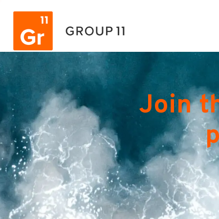
Join t
p