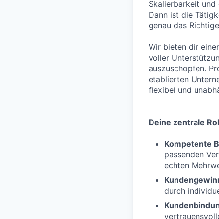
Skalierbarkeit und
Dann ist die Tätig
genau das Richtige 
Wir bieten dir eine
voller Unterstützu
auszuschöpfen. Pro
etablierten Untern
flexibel und unabh
Deine zentrale Rol
Kompetente B
passenden Vers
echten Mehrwer
Kundengewin
durch individue
Kundenbindu
vertrauensvol