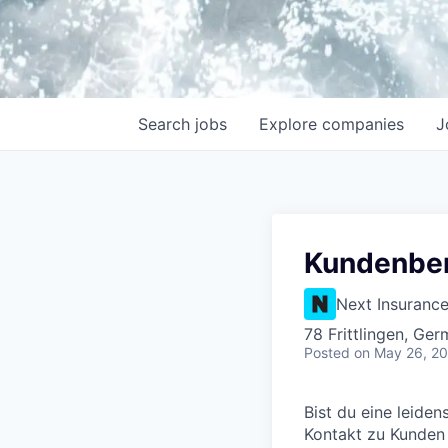
Search
jobs
Explore
companies
J
Kundenber
Next Insuranc
78 Frittlingen, Ge
Posted
on May 26, 2
Bist du eine leide
Kontakt zu Kunden s