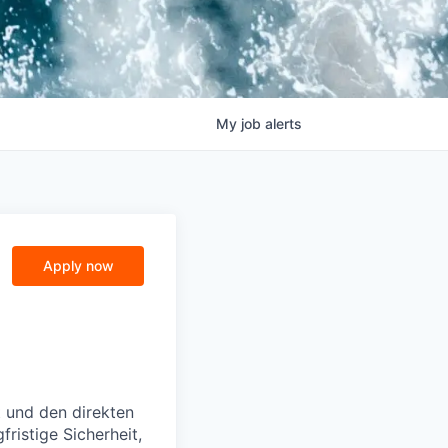
My
job
alerts
Apply now
t und den direkten
ristige Sicherheit,