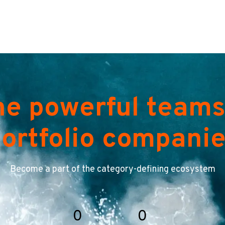
he powerful teams
ortfolio compani
Become a part of the category-defining ecosystem
0
0