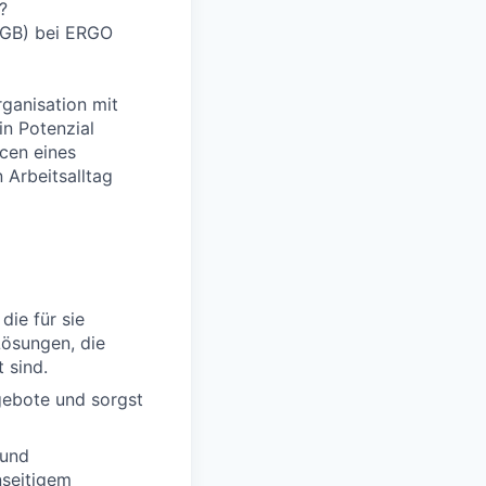
?
 HGB) bei ERGO
rganisation mit
in Potenzial
cen eines
 Arbeitsalltag
die für sie
Lösungen, die
 sind.
gebote und sorgst
 und
nseitigem