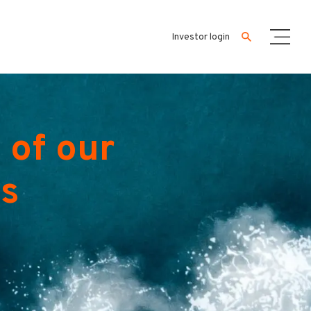
Investor login
 of our
es