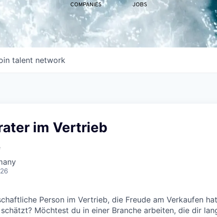
COMPANIES
JOBS
oin talent network
ater im Vertrieb
e
rmany
026
nschaftliche Person im Vertrieb, die Freude am Verkaufen ha
chätzt? Möchtest du in einer Branche arbeiten, die dir langf