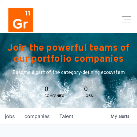
Join the powerful teams of
our portfolio companies
Become a part of the category-defining ecosystem
0
0
COMPANIES
JOBS
jobs
companies
Talent
My
alerts