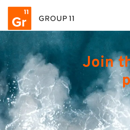
Join t
p