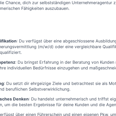
 die Chance, dich zur selbstständigen Unternehmeragentur 
hmerischen Fähigkeiten auszubauen.
ifikation
: Du verfügst über eine abgeschlossene Ausbildun
cherungsvermittlung (m/w/d) oder eine vergleichbare Qualifik
ualifiziert.
mpetenz
: Du bringst Erfahrung in der Beratung von Kunden 
 ihre individuellen Bedürfnisse einzugehen und maßgeschne
ng
: Du setzt dir ehrgeizige Ziele und betrachtest sie als Mo
nd beruflichen Selbstverwirklichung.
sches Denken
: Du handelst unternehmerisch und triffst ei
, um die besten Ergebnisse für deine Kunden und die Agent
verfügst über einen Führerschein und einen eigenen Pkw, u