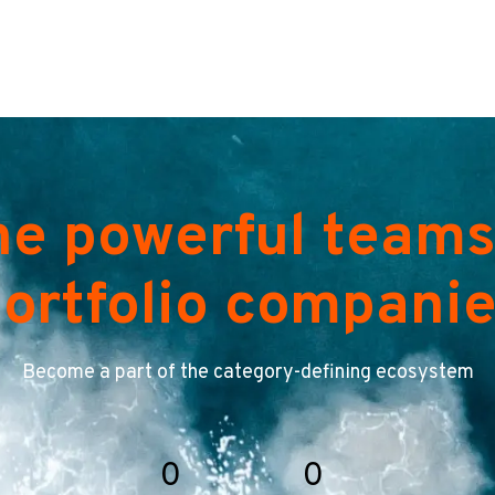
he powerful teams
ortfolio compani
Become a part of the category-defining ecosystem
0
0