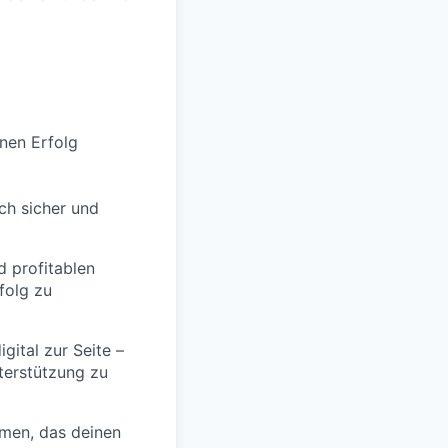
inen Erfolg
ch sicher und
d profitablen
folg zu
gital zur Seite –
terstützung zu
men, das deinen