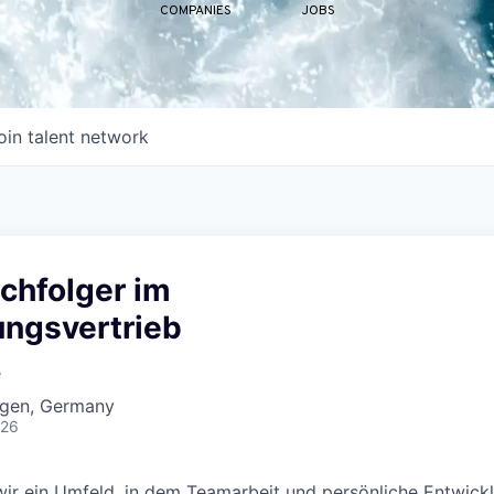
COMPANIES
JOBS
oin talent network
chfolger im
ungsvertrieb
e
ngen, Germany
026
ir ein Umfeld, in dem Teamarbeit und persönliche Entwick