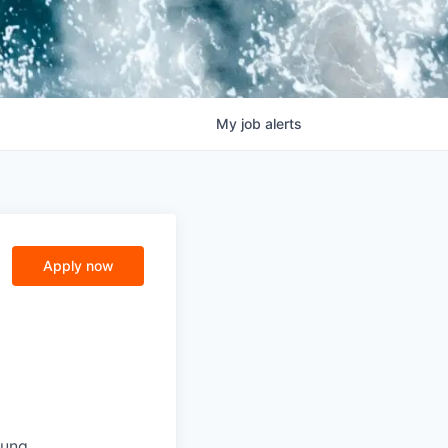
My
job
alerts
Apply now
lung