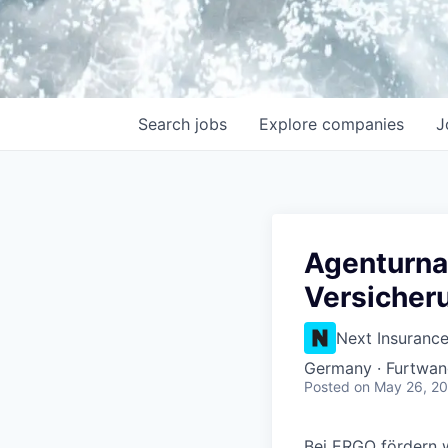
Search
jobs
Explore
companies
J
Agenturna
Versicher
Next Insuranc
Germany · Furtwa
Posted
on May 26, 2
Bei ERGO fördern w