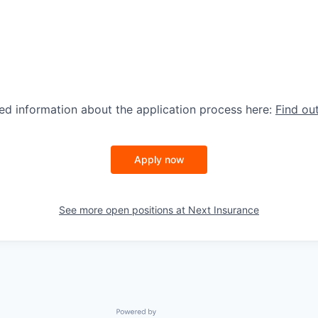
led information about the application process here:
Find ou
Apply now
See more open positions at
Next Insurance
Powered by Getro.com