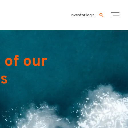
Investor login
 of our
es