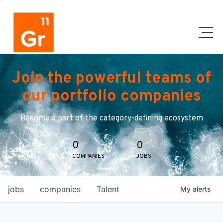
Join the powerful teams of
our portfolio companies
Become a part of the category-defining ecosystem
0
0
COMPANIES
JOBS
jobs
companies
Talent
My
alerts