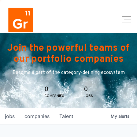
Join the powerful teams of
our portfolio companies
Become a part of the category-defining ecosystem
0
0
COMPANIES
JOBS
jobs
companies
Talent
My
alerts