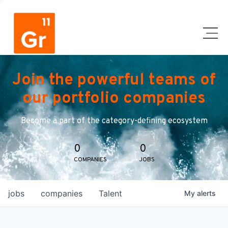
Join the powerful teams of
our portfolio companies
Become a part of the category-defining ecosystem
0
0
COMPANIES
JOBS
jobs
companies
Talent
My
alerts