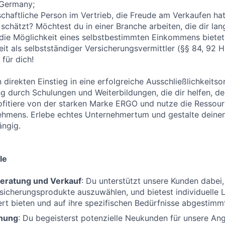
 Germany;
nschaftliche Person im Vertrieb, die Freude am Verkaufen ha
chätzt? Möchtest du in einer Branche arbeiten, die dir langf
 die Möglichkeit eines selbstbestimmten Einkommens bietet
keit als selbstständiger Versicherungsvermittler (§§ 84, 92
für dich!
n direkten Einstieg in eine erfolgreiche Ausschließlichkeitso
ng durch Schulungen und Weiterbildungen, die dir helfen, de
fitiere von der starken Marke ERGO und nutze die Ressour
ehmens. Erlebe echtes Unternehmertum und gestalte deinen
ängig.
le
eratung und Verkauf
: Du unterstützt unsere Kunden dabei, 
icherungsprodukte auszuwählen, und bietest individuelle 
t bieten und auf ihre spezifischen Bedürfnisse abgestimmt
nung
: Du begeisterst potenzielle Neukunden für unsere An