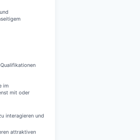
 und
nseitigem
 Qualifikationen
e im
enst mit oder
zu interagieren und
ren attraktiven