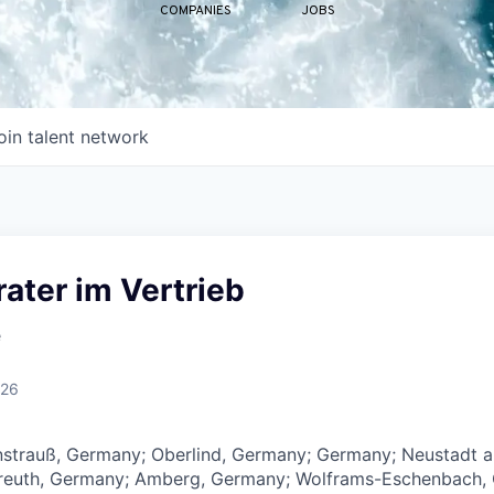
COMPANIES
JOBS
oin talent network
ater im Vertrieb
e
026
strauß, Germany; Oberlind, Germany; Germany; Neustadt a
reuth, Germany; Amberg, Germany; Wolframs-Eschenbach,