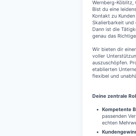
Wernberg-Köblitz,
Bist du eine leide
Kontakt zu Kunden s
Skalierbarkeit und
Dann ist die Tätig
genau das Richtige 
Wir bieten dir eine
voller Unterstützu
auszuschöpfen. Pro
etablierten Untern
flexibel und unabh
Deine zentrale Rol
Kompetente B
passenden Vers
echten Mehrwer
Kundengewin