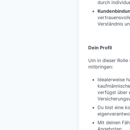
durch individue
Kundenbindu
vertrauensvol
Verständnis un
Dein Profil
Um in dieser Rolle 
mitbringen:
Idealerweise h
kaufmännischen
verfügst über 
Versicherungs
Du bist eine k
eigenverantwor
Mit deinen Fäh
Angeboten.