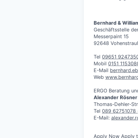
Bernhard & Willia
Geschäftsstelle d
Messerpaint 15
92648 Vohenstrauß
Tel
09651 924735
Mobil
0151 115308
E-Mail
bernhard.e
Web
www.bernhard
ERGO Beratung und 
Alexander Rösner
Thomas-Dehler-Str
Tel
089 62751078
E-Mail:
alexander.
Apply Now
Apply 