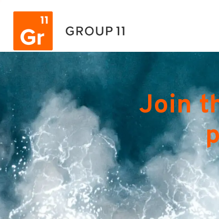
Join t
p