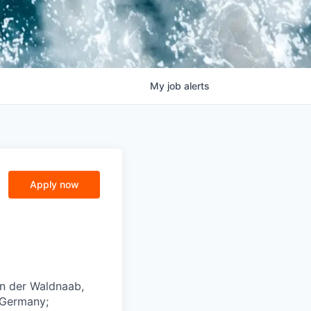
My
job
alerts
Apply now
n der Waldnaab,
 Germany;