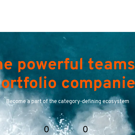
he powerful teams
ortfolio compani
Become a part of the category-defining ecosystem
0
0