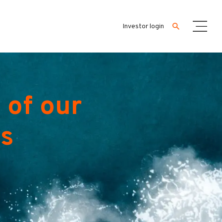
Investor login
 of our
es