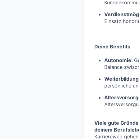
Kundenkommuni
Verdienstmögl
Einsatz honorie
Deine Benefits
Autonomie:
Ge
Balance zwisch
Weiterbildung
persönliche un
Altersvorsorg
Altersversorg
Viele gute Gründe
deinem Berufslebe
Karriereweg gehen