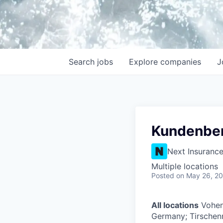
Search
jobs
Explore
companies
J
Kundenber
Next Insuranc
Multiple locations
Posted
on May 26, 2
All locations
Vohen
Germany; Tirschen