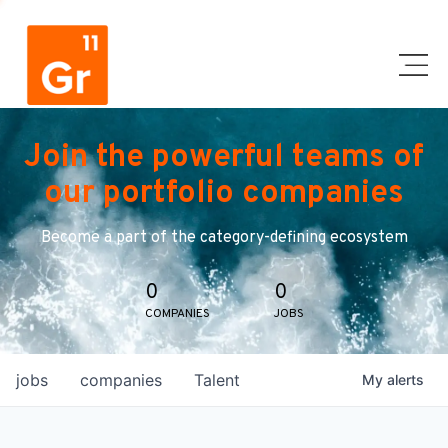
Join the powerful teams of
our portfolio companies
Become a part of the category-defining ecosystem
0
0
COMPANIES
JOBS
jobs
companies
Talent
My
alerts