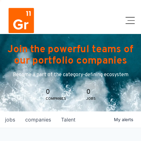
Join the powerful teams of
our portfolio companies
Become a part of the category-defining ecosystem
0
0
COMPANIES
JOBS
jobs
companies
Talent
My
alerts