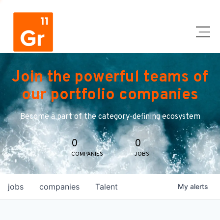
Join the powerful teams of
our portfolio companies
Become a part of the category-defining ecosystem
0
0
COMPANIES
JOBS
jobs
companies
Talent
My
alerts