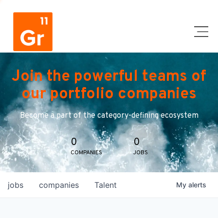
Join the powerful teams of
our portfolio companies
Become a part of the category-defining ecosystem
0
0
COMPANIES
JOBS
jobs
companies
Talent
My
alerts