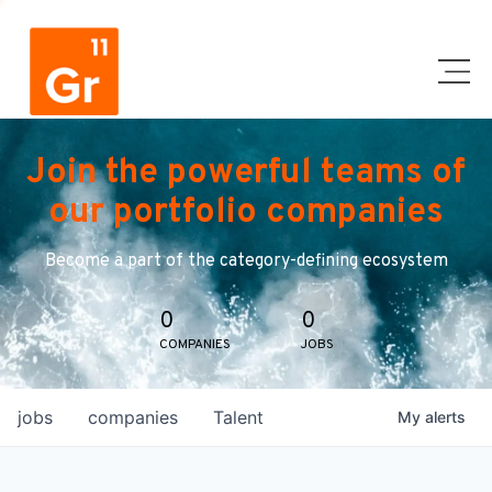
Join the powerful teams of
our portfolio companies
Become a part of the category-defining ecosystem
0
0
COMPANIES
JOBS
jobs
companies
Talent
My
alerts