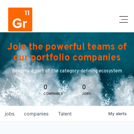
Join the powerful teams of
our portfolio companies
Become a part of the category-defining ecosystem
0
0
COMPANIES
JOBS
jobs
companies
Talent
My
alerts