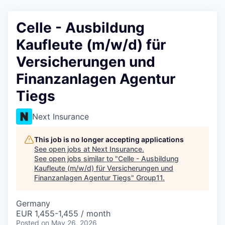
Celle - Ausbildung
Kaufleute (m/w/d) für
Versicherungen und
Finanzanlagen Agentur
Tiegs
Next Insurance
This job is no longer accepting applications
See open jobs at
Next Insurance
.
See open jobs similar to "
Celle - Ausbildung
Kaufleute (m/w/d) für Versicherungen und
Finanzanlagen Agentur Tiegs
"
Group11
.
Germany
EUR 1,455-1,455 / month
Posted
on May 26, 2026