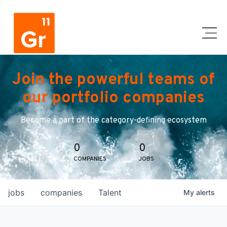
Join the powerful teams of
our portfolio companies
Become a part of the category-defining ecosystem
0
0
COMPANIES
JOBS
jobs
companies
Talent
My
alerts