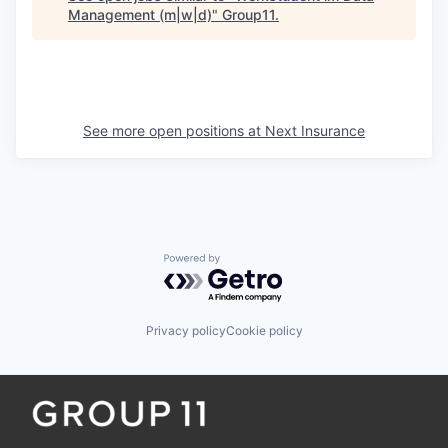
Management (m|w|d)
"
Group11
.
See more open positions at
Next Insurance
Powered by Getro.com
Privacy policy
Cookie policy