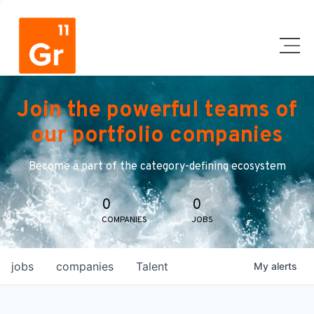
Join the powerful teams of
our portfolio companies
Become a part of the category-defining ecosystem
0
0
COMPANIES
JOBS
jobs
companies
Talent
My
alerts