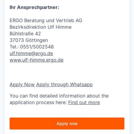
Ihr Ansprechpartner:
ERGO Beratung und Vertrieb AG
Bezirksdirektion Ulf Himme
Bühlstraße 42
37073 Göttingen
Tel.: 0551/5002548
ulf.himme@ergo.de
www.ulf-himme.ergo.de
Apply Now
Apply through Whatsapp
You can find detailed information about the
application process here:
Find out more
Apply now