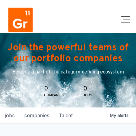
Join the powerful teams of
our portfolio companies
Become a part of the category-defining ecosystem
0
0
COMPANIES
JOBS
jobs
companies
Talent
My
alerts