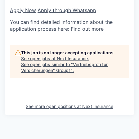
Apply Now
Apply through Whatsapp
You can find detailed information about the
application process here:
Find out more
This job is no longer accepting applications
See open jobs at
Next Insurance
.
See open jobs similar to "
Vertriebsprofi für
Versicherungen
"
Group11
.
See more open positions at
Next Insurance