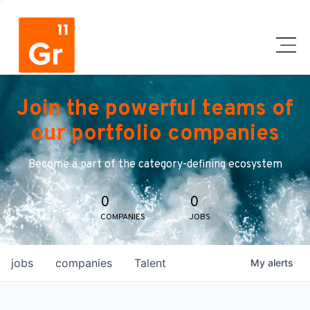
Join the powerful teams of
our portfolio companies
Become a part of the category-defining ecosystem
0
0
COMPANIES
JOBS
jobs
companies
Talent
My
alerts