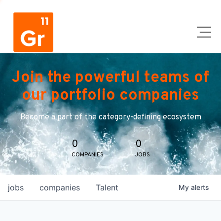
Join the powerful teams of
our portfolio companies
Become a part of the category-defining ecosystem
0
0
COMPANIES
JOBS
jobs
companies
Talent
My
alerts