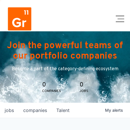
Join the powerful teams of
our portfolio companies
Become a part of the category-defining ecosystem
0
0
COMPANIES
JOBS
jobs
companies
Talent
My
alerts