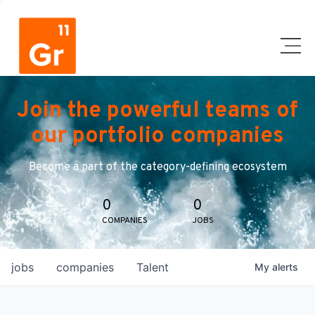
Join the powerful teams of
our portfolio companies
Become a part of the category-defining ecosystem
0
0
COMPANIES
JOBS
jobs
companies
Talent
My
alerts