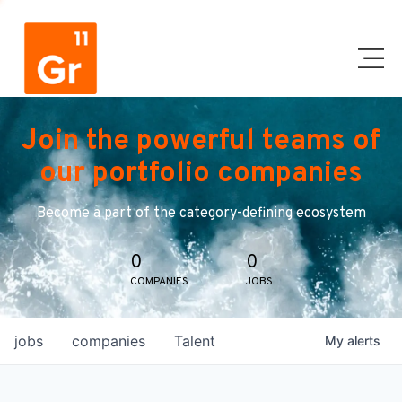
Join the powerful teams of
our portfolio companies
Become a part of the category-defining ecosystem
0
0
COMPANIES
JOBS
jobs
companies
Talent
My
alerts