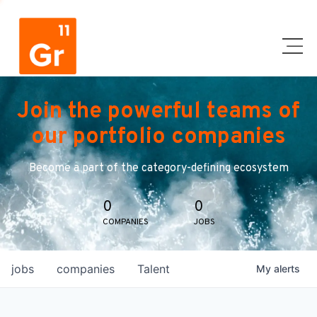
Join the powerful teams of
our portfolio companies
Become a part of the category-defining ecosystem
0
0
COMPANIES
JOBS
jobs
companies
Talent
My
alerts