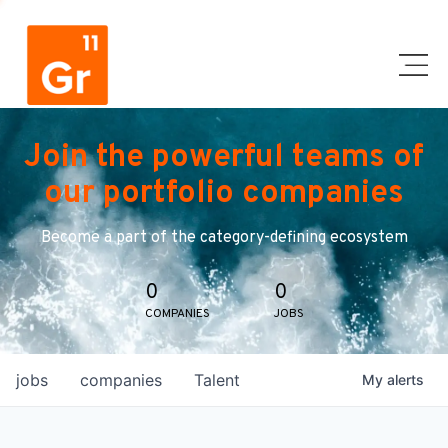
Join the powerful teams of
our portfolio companies
Become a part of the category-defining ecosystem
0
0
COMPANIES
JOBS
jobs
companies
Talent
My
alerts