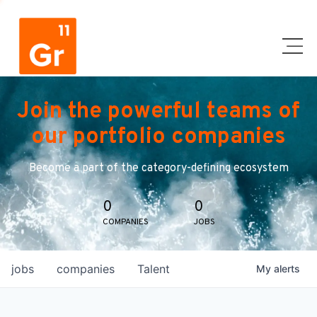
Join the powerful teams of
our portfolio companies
Become a part of the category-defining ecosystem
0
0
COMPANIES
JOBS
jobs
companies
Talent
My
alerts