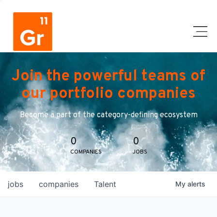
Join the powerful teams of
our portfolio companies
Become a part of the category-defining ecosystem
0
0
COMPANIES
JOBS
jobs
companies
Talent
My
alerts