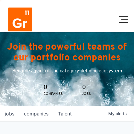
Join the powerful teams of
our portfolio companies
Become a part of the category-defining ecosystem
0
0
COMPANIES
JOBS
jobs
companies
Talent
My
alerts