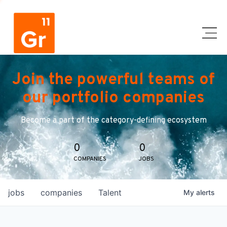
Join the powerful teams of
our portfolio companies
Become a part of the category-defining ecosystem
0
0
COMPANIES
JOBS
jobs
companies
Talent
My
alerts