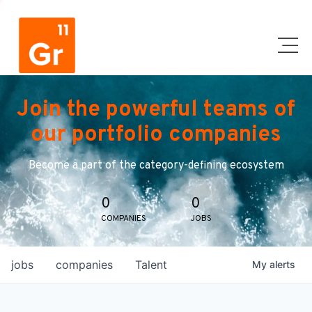
Join the powerful teams of
our portfolio companies
Become a part of the category-defining ecosystem
0
0
COMPANIES
JOBS
jobs
companies
Talent
My
alerts