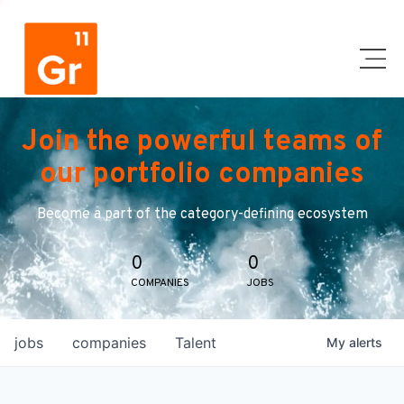
Join the powerful teams of
our portfolio companies
Become a part of the category-defining ecosystem
0
0
COMPANIES
JOBS
jobs
companies
Talent
My
alerts