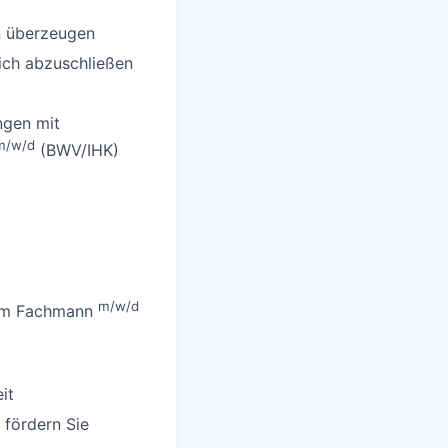
n überzeugen
ich abzuschließen
ngen mit
m/w/d
(BWV/IHK)
m/w/d
 zum Fachmann
it
 fördern Sie