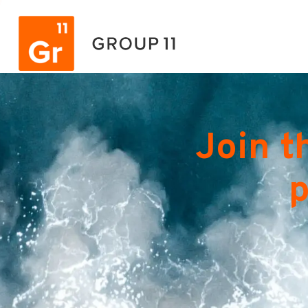
Join t
p