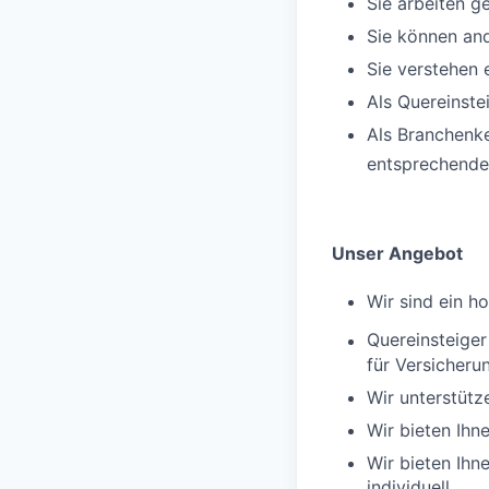
Sie arbeiten g
Sie können an
Sie verstehen
Als Quereinste
Als Branchenke
entsprechende
Unser Angebot
Wir sind ein h
Quereinsteige
für Versicheru
Wir unterstüt
Wir bieten Ihn
Wir bieten Ihn
individuell