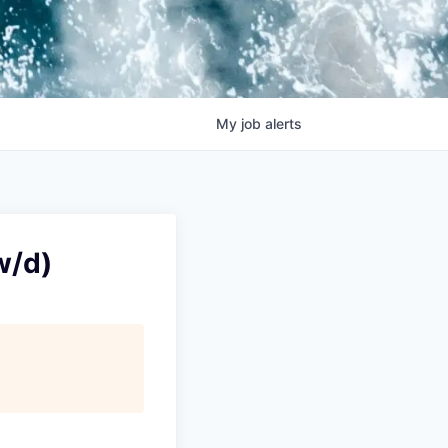
My
job
alerts
w/d)