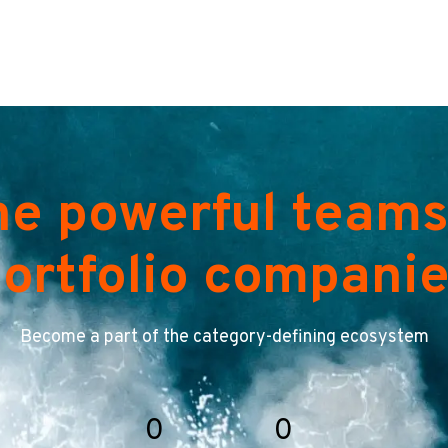
he powerful teams
ortfolio compani
Become a part of the category-defining ecosystem
0
0