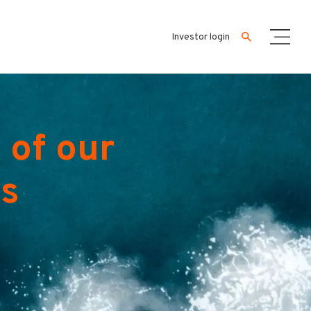
Investor login
 of our
es