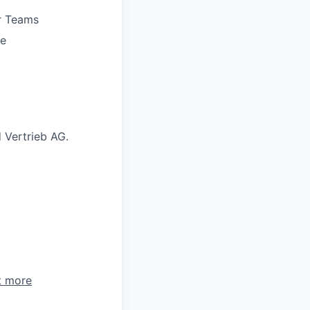
er Teams
ve
Vertrieb AG.
t more