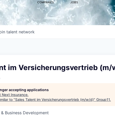
COMPANIES
JOBS
oin talent network
nt im Versicherungsvertrieb (m/
e
longer accepting applications
t
Next Insurance
.
milar to "
Sales Talent im Versicherungsvertrieb (m/w/d)
"
Group11
.
s & Business Development