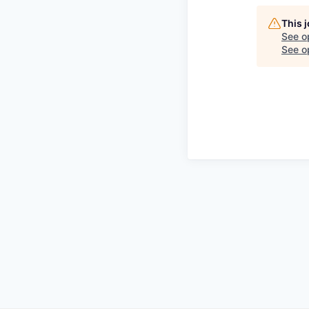
This 
See o
See op