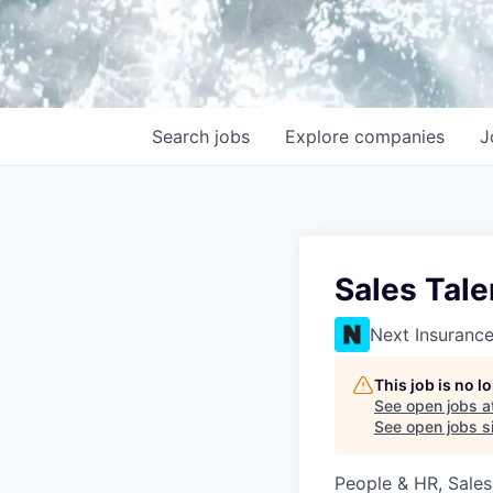
Search
jobs
Explore
companies
J
Sales Tale
Next Insuranc
This job is no 
See open jobs a
See open jobs si
People & HR, Sale