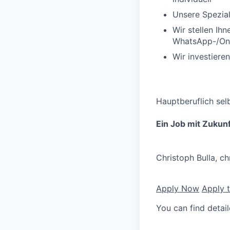
Unsere Spezial
Wir stellen Ih
WhatsApp-/Onl
Wir investiere
Hauptberuflich sel
Ein Job mit Zukunf
Christoph Bulla,
ch
Apply Now
Apply 
You can find detai